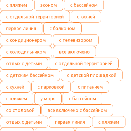
с пляжем
эконом
с бассейном
с отдельной территорией
с кухней
первая линия
с балконом
с кондиционером
с телевизором
с холодильником
все включено
отдых с детьми
с отдельной территорией
с детским бассейном
с детской площадкой
с кухней
с парковкой
с питанием
с пляжем
у моря
с бассейном
со столовой
все включено с бассейном
отдых с детьми
первая линия
с пляжем