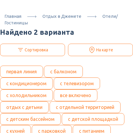
Главная
Отдых в Джемете
Отели/
Гостиницы
Найдено 2 варианта
Сортировка
На карте
первая линия
с балконом
с кондиционером
с телевизором
с холодильником
все включено
отдых с детьми
с отдельной территорией
с детским бассейном
с детской площадкой
с кухней
с парковкой
с питанием