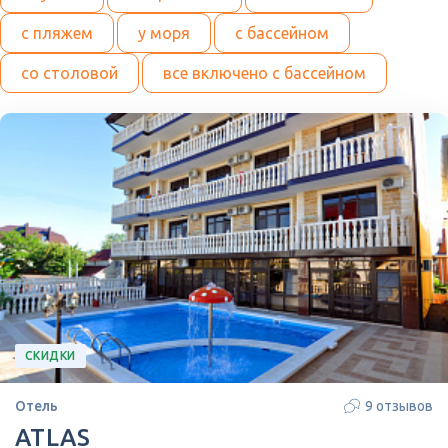
с пляжем
у моря
с бассейном
со столовой
все включено с бассейном
СКИДКИ
Отель
9 отзывов
ATLAS