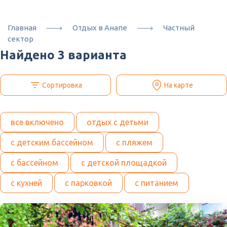
Главная
Отдых в Анапе
Частный
сектор
Найдено 3 варианта
Сортировка
На карте
все включено
отдых с детьми
с детским бассейном
с пляжем
с бассейном
с детской площадкой
с кухней
с парковкой
с питанием