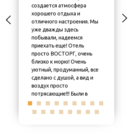
Бронир
создается атмосфера
видом 
хорошего отдыха и
все со
отличного настроения. Мы
Номера
уже дважды здесь
день у
побывали, надеемся
белья 
приехать еще! Отель
В данн
просто ВОСТОРГ, очень
все уд
близко к морю! Очень
отдых
уютный, продуманный, все
распол
сделано с душой, а вид и
минуты
воздух просто
отеле 
потрясающие!!! Были в
отличн
июне 2015г. и в июне 2016
для ме
г., райский , тихий уголок !!!
такая 
Встретили около поезда,
в номе
разместили сразу, очень
плюсы 