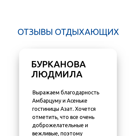
ОТЗЫВЫ ОТДЫХАЮЩИХ
БУРКАНОВА
ДМ
ЛЮДМИЛА
личное
Отдыха
ко туда
период
Выражаем благодарность
26.09.
Амбарцуму и Асеньке
неделя
гостиницы Азат. Хочется
Услуги
отметить, что все очень
отелем
доброжелательные и
высоко
вежливые, поэтому