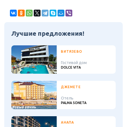
уютный и чистый номер, за
предыд
чистоту отдельное спасибо
Единст
Леночке. Спасибо большое
соседя
все было
Спасиб
идеально!!! Огромное
Лучшие предложения!
персона
Спасибо Вам!
ВИТЯЗЕВО
Гостевой дом
DOLCE VITA
ДЖЕМЕТЕ
Отель
PALMA SONETA
АНАПА