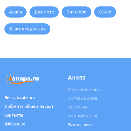
Анапа
Джемете
Витязево
Сукко
Благовещенская
Анапа
Отели/Гостиницы
Личный кабинет
Гостевые дома
Добавить объект на сайт
Квартиры
Контакты
Частный сектор
Избранное
Развлечения