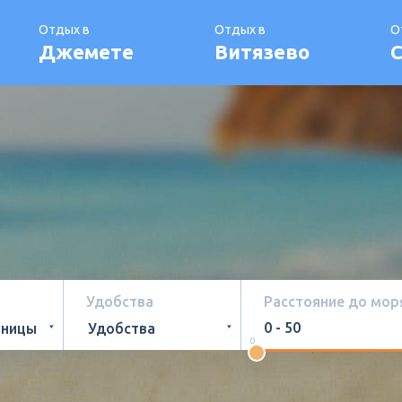
Отдых в
Отдых в
О
Джемете
Витязево
С
Удобства
Расстояние до моря
0