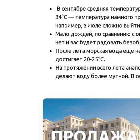
В сентябре средняя температур
34°С — температура намного при
например, в июле сложно выйти 
Мало дождей, по сравнению с о
нет и вас будет радовать безо
После лета морская вода еще н
достигает 20-25°С.
На протяжении всего лета анап
делают воду более мутной. В се