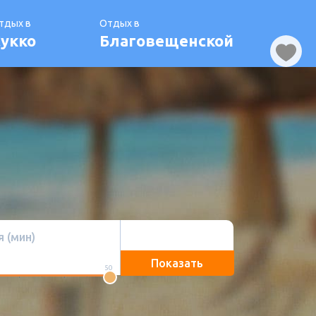
тдых в
Отдых в
укко
Благовещенской
 (мин)
Показать
50