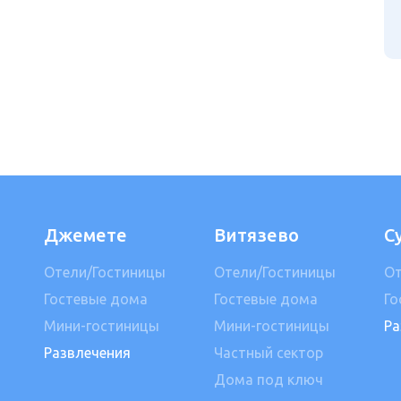
Джемете
Витязево
С
Отели/Гостиницы
Отели/Гостиницы
От
Гостевые дома
Гостевые дома
Го
Мини-гостиницы
Мини-гостиницы
Ра
Развлечения
Частный сектор
Дома под ключ