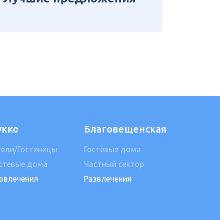
укко
Благовещенская
ели/Гостиницы
Гостевые дома
стевые дома
Частный сектор
звлечения
Развлечения