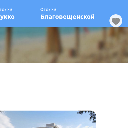
тдых в
Отдых в
укко
Благовещенской