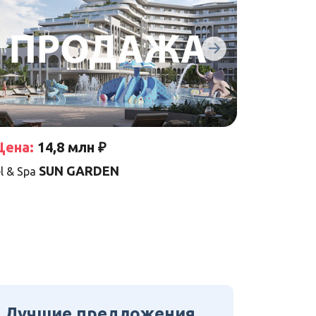
Цена:
14,8 млн ₽
Цена:
9
SUN GARDEN
l & Spa
Гостиничный
Лучшие предложения